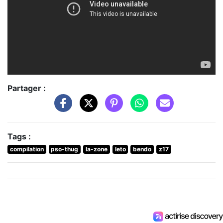
Partager :
Tags :
compilation
pso-thug
la-zone
leto
bendo
z17