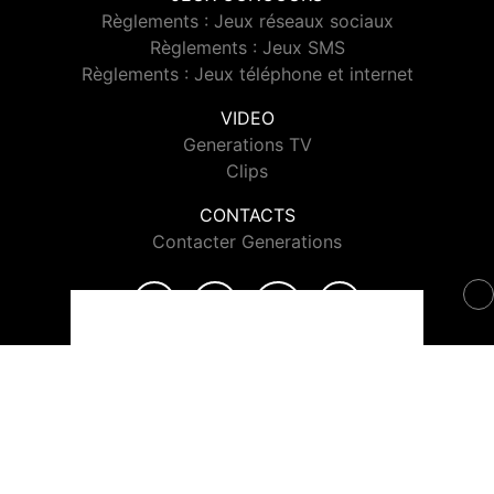
Règlements : Jeux réseaux sociaux
Règlements : Jeux SMS
Règlements : Jeux téléphone et internet
VIDEO
Generations TV
Clips
CONTACTS
Contacter Generations
© 2026 Generations Tous droits réservés.
Signaler un contenu
-
Mentions légales
-
Politique de cookies
-
Contact