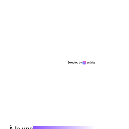
a
n
t
6
À la une