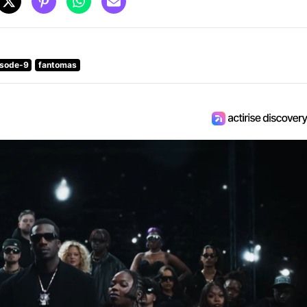
isode-9
fantomas