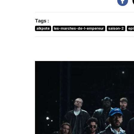
Tags :
alkpote
les-marches-de-l-empereur
saison-2
ep