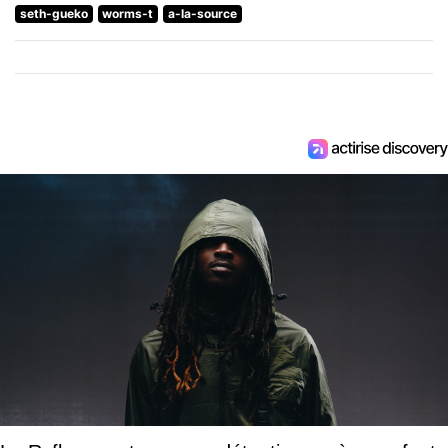
seth-gueko
worms-t
a-la-source