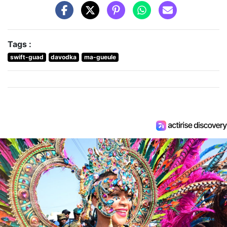
Tags :
swift-guad
davodka
ma-gueule