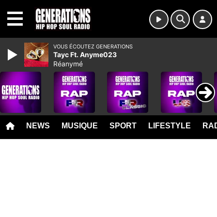
MENU
VOUS ÉCOUTEZ GENERATIONS
Tayc Ft. Anyme023
Réanymé
NEWS
MUSIQUE
SPORT
LIFESTYLE
RAD