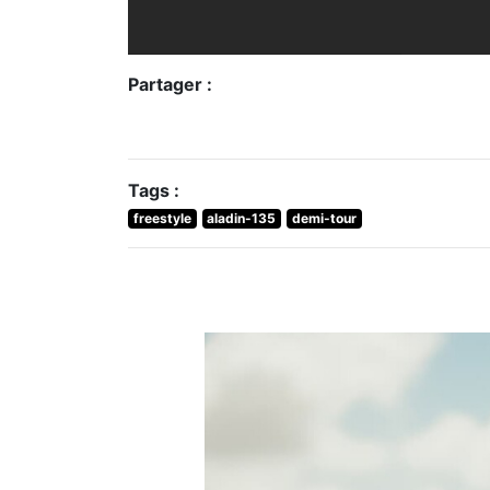
Tags :
freestyle
aladin-135
demi-tour