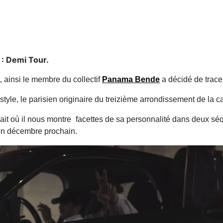
 : Demi Tour.
nt, ainsi le membre du collectif
Panama Bende
a décidé d
style, le parisien originaire du treizième arrondissement de l
ouhait où il nous montre facettes de sa personnalité dans deu
leure des façons son prochain projet dans les bacs en décembr