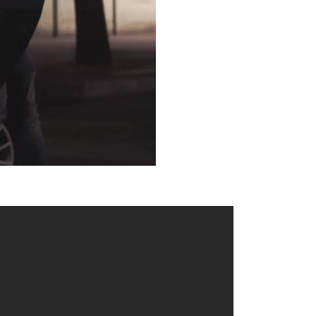
Musique
8 août 2011 : "Watch the
Throne", quand Jay-Z et
Kanye West ont créé
l'événement avec un
album devenu culte
Le 8 août 2011, deux des plus grandes
stars du rap américain unissent leurs
forces pour un projet exceptionnel.