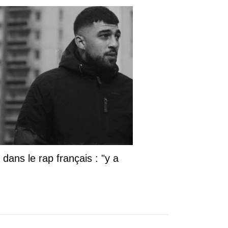
Musique
Pooh Shiesty signe son
grand retour avec « All
Eyes On Shiest », un
album très attendu
C’est le grand jour pour les fans de
Pooh Shiesty. Le rappeur américain
dévoile aujourd’hui son nouvel album «
All Eyes On Shiest », un projet très
attendu qui marque son retour sur le