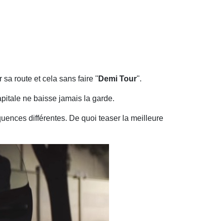
e
a
x
e
À la une