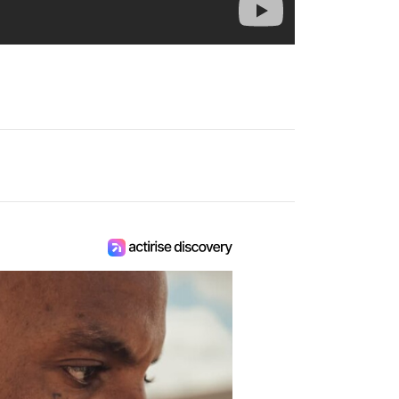
qui a changé l'histoire du
rap
Le 8 août 1988, cinq jeunes rappeurs
originaires de Compton, en Californie,
publient un album qui va bouleverser à
jamais le paysage musical. Avec
Straight Outta Compton, N.W.A. impose
un rap cru, engagé et sans concession.
Trente-huit ans plus tard, ce disque est
toujours considéré comme l'une des
œuvres les plus influentes de l'histoire
du hip-hop.
Musique