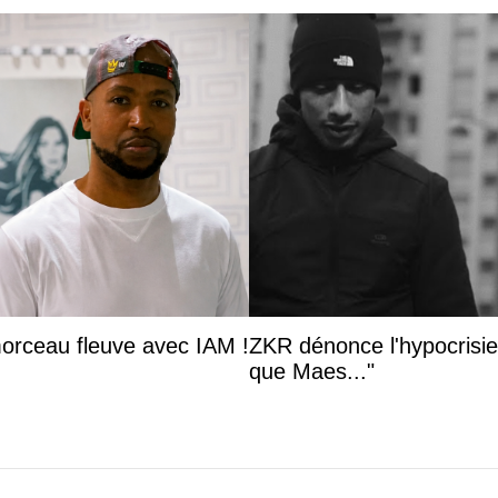
fleuve
ZKR dénonce l'hypocrisie dans le rap
français : "y a que Maes..."