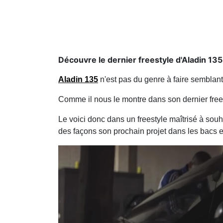
Découvre le dernier freestyle d'Aladin 135
Aladin 135
n'est pas du genre à faire sembla
tracer sa route et cela sans faire ''
Demi Tour
''.
Comme il nous le montre dans son dernier free
capitale ne baisse jamais la garde.
Le voici donc dans un freestyle maîtrisé à s
séquences différentes. De quoi teaser la meil
prochain.