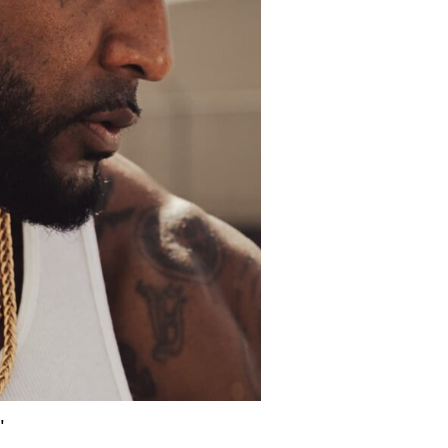
Drake et Karol G dévoilent
leur collaboration
événement avec le titre «
Ahí »
C’est l’une des collaborations les plus
attendues du moment. Drake et Karol
G unissent leurs univers sur « Ahí », un
nouveau titre qui marque la rencontre
entre deux superstars de la scène
internationale. Cette collaboration
figure sur le nouvel album de la
chanteuse colombienne, « No Me
Arrepiento de Sentir Tanto », dévoilé
aujourd’hui.