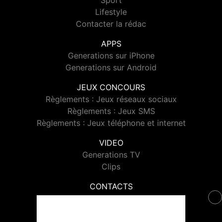
Sport
Lifestyle
Contacter la rédac
APPS
Generations sur iPhone
Generations sur Android
JEUX CONCOURS
Règlements : Jeux réseaux sociaux
Règlements : Jeux SMS
Règlements : Jeux téléphone et internet
VIDEO
Generations TV
Clips
CONTACTS
Contacter Generations