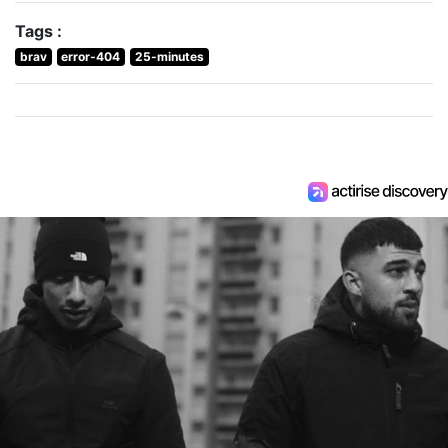
Tags :
brav
error-404
25-minutes