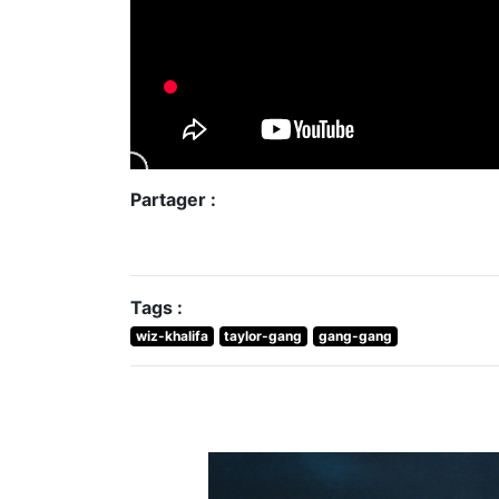
Partager :
Tags :
wiz-khalifa
taylor-gang
gang-gang