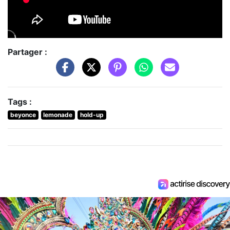
Partager :
Tags :
beyonce
lemonade
hold-up