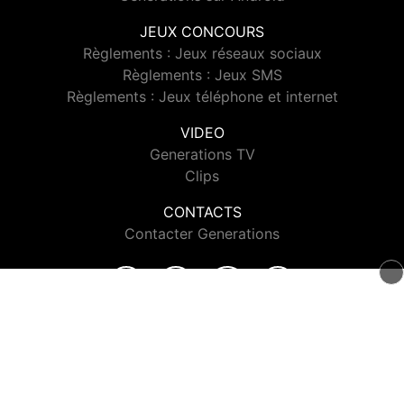
JEUX CONCOURS
Règlements : Jeux réseaux sociaux
Règlements : Jeux SMS
Règlements : Jeux téléphone et internet
VIDEO
Generations TV
Clips
CONTACTS
Contacter Generations
© 2026 Generations Tous droits réservés.
Signaler un contenu
-
Mentions légales
-
Politique de cookies
-
Contact