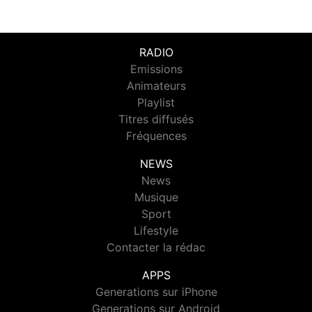
RADIO
Emissions
Animateurs
Playlist
Titres diffusés
Fréquences
NEWS
News
Musique
Sport
Lifestyle
Contacter la rédac
APPS
Generations sur iPhone
Generations sur Android