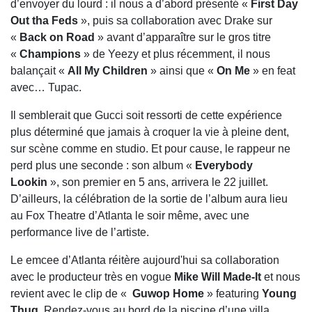
d’envoyer du lourd : il nous a d’abord présenté «
First Day
Out tha Feds
», puis sa collaboration avec Drake sur
«
Back on Road
» avant d’apparaître sur le gros titre
«
Champions
» de Yeezy et plus récemment, il nous
balançait «
All My Children
» ainsi que «
On Me
» en feat
avec… Tupac.
Il semblerait que Gucci soit ressorti de cette expérience
plus déterminé que jamais à croquer la vie à pleine dent,
sur scène comme en studio. Et pour cause, le rappeur ne
perd plus une seconde : son album «
Everybody
Lookin
», son premier en 5 ans, arrivera le 22 juillet.
D’ailleurs, la célébration de la sortie de l’album aura lieu
au Fox Theatre d’Atlanta le soir même, avec une
performance live de l’artiste.
Le emcee d’Atlanta réitère aujourd'hui sa collaboration
avec le producteur très en vogue
Mike Will Made-It
et nous
revient avec le clip de «
Guwop Home
» featuring
Young
Thug
. Rendez-vous au bord de la piscine d’une villa,