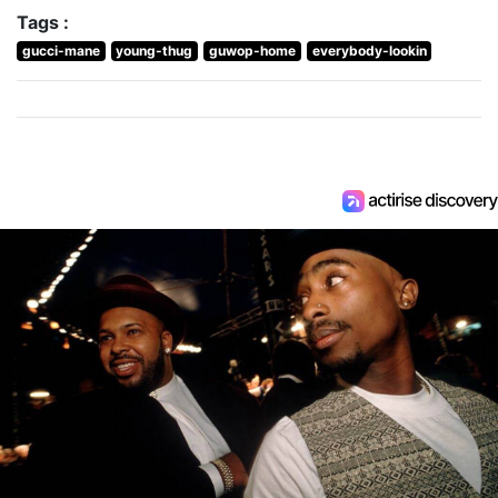
Tags :
gucci-mane
young-thug
guwop-home
everybody-lookin