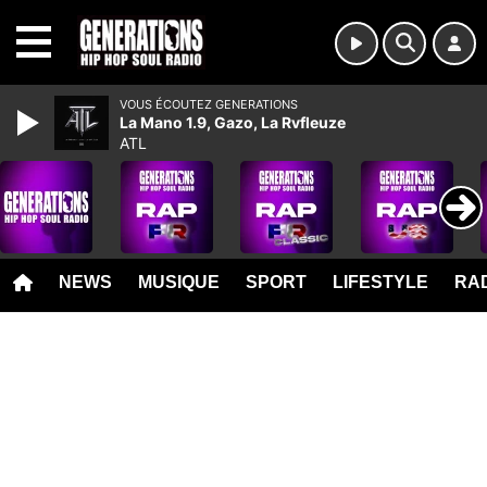
MENU
VOUS ÉCOUTEZ GENERATIONS
La Mano 1.9, Gazo, La Rvfleuze
ATL
NEWS
MUSIQUE
SPORT
LIFESTYLE
RAD