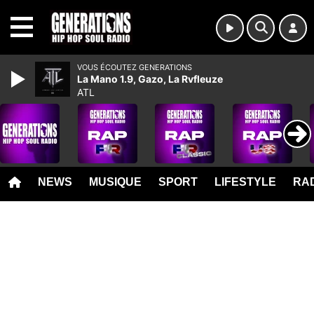
MENU
VOUS ÉCOUTEZ GENERATIONS
La Mano 1.9, Gazo, La Rvfleuze
ATL
NEWS
MUSIQUE
SPORT
LIFESTYLE
RAD