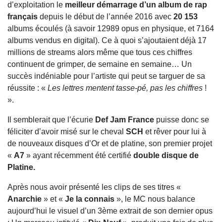
d’exploitation le
meilleur démarrage d’un album de rap
français
depuis le début de l’année 2016 avec
20 153
albums écoulés (à savoir 12989 opus en physique, et 7164
albums vendus en digital). Ce à quoi s’ajoutaient déjà 17
millions de streams alors même que tous ces chiffres
continuent de grimper, de semaine en semaine… Un
succès indéniable pour l’artiste qui peut se targuer de sa
réussite : «
Les lettres mentent tasse-pé, pas les chiffres
!
».
Il semblerait que l’écurie
Def Jam France
puisse donc se
féliciter d’avoir misé sur le cheval
SCH
et rêver pour lui à
de nouveaux disques d’Or et de platine, son premier projet
«
A7
» ayant récemment été certifié
double disque de
Platine.
Après nous avoir présenté les clips de ses titres «
Anarchie
» et «
Je la connais
», le MC nous balance
aujourd’hui le visuel d’un 3ème extrait de son dernier opus