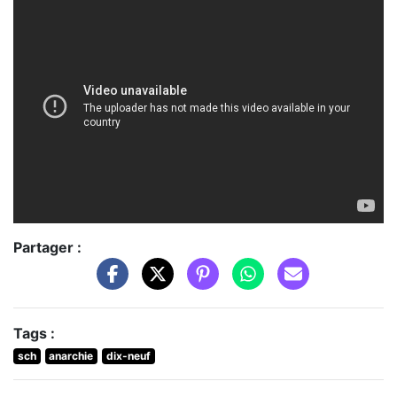
Partager :
Tags :
sch
anarchie
dix-neuf