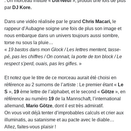
: Un morceau intitulé «
Dix-Neuf
», produit une fois de plus
par
DJ Kore.
Dans une vidéo réalisée par le grand
Chris Macari,
le
rappeur d’Aubagne soigne une fois de plus son image et
nous embarque dans un univers toujours aussi sombre,
torse nu sous la pluie…
«
19 bastos dans mon Glock / Les lettres mentent, tasse-
pé, pas les chiffres / On connait, la porte de ton block / Le
respect s'perd, ouais, pas les gifles.
»
Et notez que le titre de ce morceau aurait été choisi en
référence au 2 surnoms de l’artiste : Le premier étant «
Le
S
»,
19
ème lettre de l’alphabet, et le second «
Götze
», en
référence au numéro
19
de la Mannschaft, l’international
allemand,
Mario Götze
, dont il est très admiratif.
On vous voit déjà tenter d’improbables calculs et crier aux
illuminatis, au satanisme et au pacte avec le diable…
Allez, faites-vous plaisir !