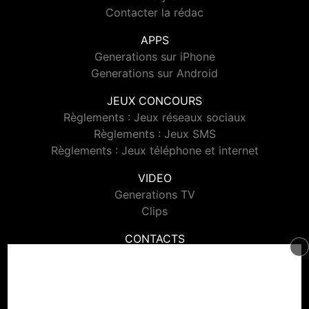
Contacter la rédac
APPS
Generations sur iPhone
Generations sur Android
JEUX CONCOURS
Règlements : Jeux réseaux sociaux
Règlements : Jeux SMS
Règlements : Jeux téléphone et internet
VIDEO
Generations TV
Clips
CONTACTS
Contacter Generations