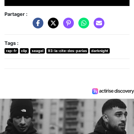
Partager :
Tags :
rap-fr
clip
seagel
93-la-cite-des-parias
darknight