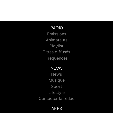
RADIO
Emissions
Animateurs
Playlist
Titres diffusés
Fréquences
NEWS
News
Musique
Sport
Lifestyle
Contacter la rédac
APPS