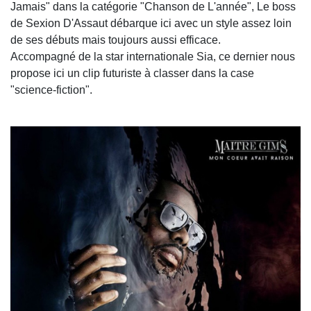
Jamais" dans la catégorie "Chanson de L'année", Le boss
de Sexion D'Assaut débarque ici avec un style assez loin
de ses débuts mais toujours aussi efficace.
Accompagné de la star internationale Sia, ce dernier nous
propose ici un clip futuriste à classer dans la case
"science-fiction".