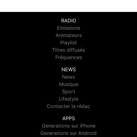
RADIO
Emissions
Animateurs
Playlist
Titres diffusés
Fréquences
NEWS
News
Musique
Sport
Lifestyle
Contacter la rédac
APPS
Generations sur iPhone
Generations sur Android