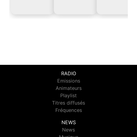
RADIO
Emissions
Animateurs
Playlist
Titres diffusés
Fréquences
NEWS
News