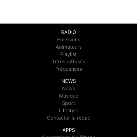
RADIO
Emissions
Animateurs
Playlist
Titres diffusés
Fréquences
NEWS
News
Musique
Sport
Lifestyle
Contacter la rédac
APPS