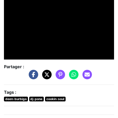
Partager :
Tags :
deen-burbigo
dj-pone
cookin-soul