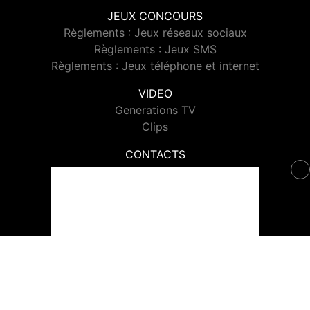
JEUX CONCOURS
Règlements : Jeux réseaux sociaux
Règlements : Jeux SMS
Règlements : Jeux téléphone et internet
VIDEO
Generations TV
Clips
CONTACTS
Contacter Generations
© 2026 Generations Tous droits réservés.
Signaler un contenu
-
Mentions légales
-
Politique de cookies
-
Contact