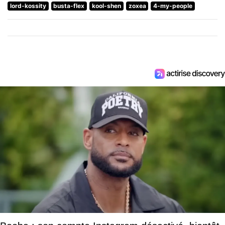
lord-kossity
busta-flex
kool-shen
zoxea
4-my-people