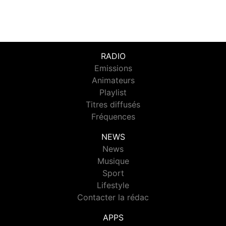
RADIO
Emissions
Animateurs
Playlist
Titres diffusés
Fréquences
NEWS
News
Musique
Sport
Lifestyle
Contacter la rédac
APPS