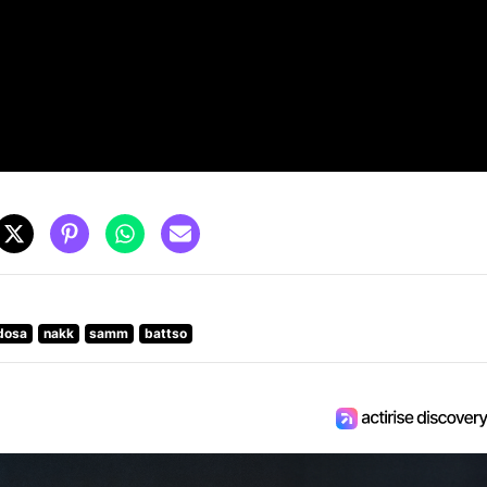
dosa
nakk
samm
battso