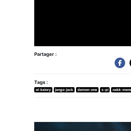
Partager :
Tags :
ol-kainry
jango-jack
demon-one
s-pi
nakk-men