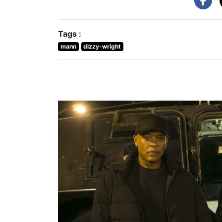
Tags :
mann
dizzy-wright