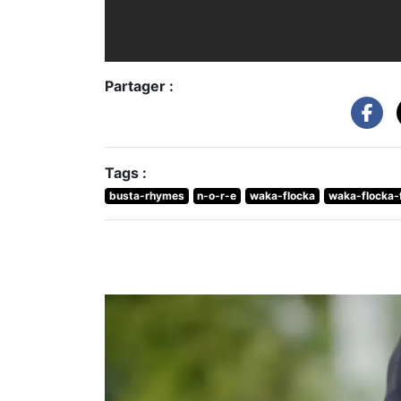
Partager :
Tags :
busta-rhymes
n-o-r-e
waka-flocka
waka-flocka-