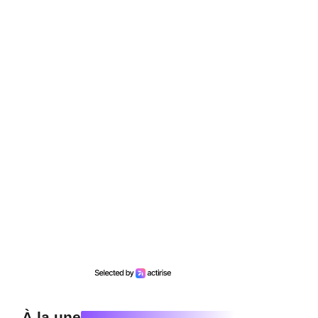
e
À la une