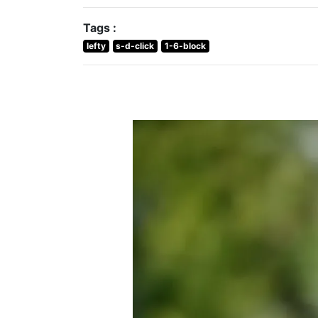
Tags :
lefty
s-d-click
1-6-block