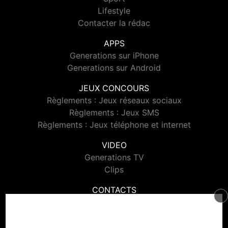
Lifestyle
Contacter la rédac
APPS
Generations sur iPhone
Generations sur Android
JEUX CONCOURS
Règlements : Jeux réseaux sociaux
Règlements : Jeux SMS
Règlements : Jeux téléphone et internet
VIDEO
Generations TV
Clips
CONTACTS
Contacter Generations