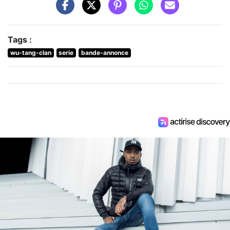
Tags :
wu-tang-clan
serie
bande-annonce