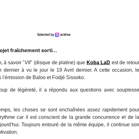
jet fraîchement sorti...
, à savoir "
VII
" (disque de platine) que
Koba LaD
est de retou
e dernier à vu le jour le 19 Avril dernier. A cette occasion, l
 l'émission de Baloo et Fodjé Sissoko.
up de légèreté, il a répondu aux questions avec soupless
temps, les choses se sont enchaînées assez rapidement pou
ce rythme car il est conscient de la grande concurrence et de l
aujourd'hui. Toujours entouré de la même équipe, il continue so
tivation.