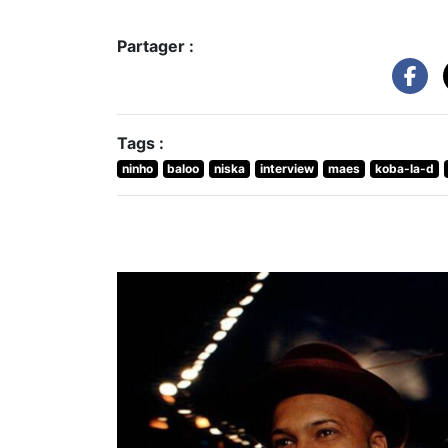
Partager :
Tags :
ninho
baloo
niska
interview
maes
koba-la-d