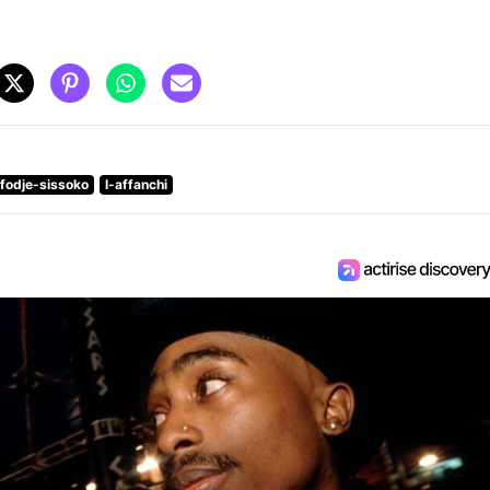
fodje-sissoko
l-affanchi