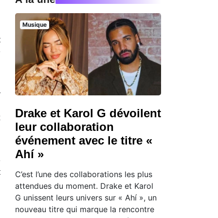
.
Musique
t
e
g
r
u
Drake et Karol G dévoilent
x
leur collaboration
événement avec le titre «
i
Ahí »
e
t
C’est l’une des collaborations les plus
attendues du moment. Drake et Karol
G unissent leurs univers sur « Ahí », un
nouveau titre qui marque la rencontre