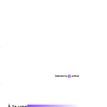
r
e
e
r
a
n
À la une