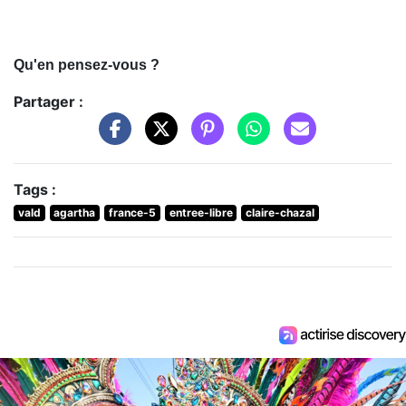
Qu'en pensez-vous ?
Partager :
Tags :
vald
agartha
france-5
entree-libre
claire-chazal