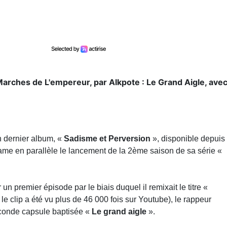
rches de L'empereur, par Alkpote : Le Grand Aigle, avec V
n dernier album, «
Sadisme et Perversion
», disponible depuis
aison de sa série «
Les marches de l’Empereur
».
 un premier épisode par le biais duquel il remixait le titre «
Ins
le rappeur originaire d’Evry, dans le
91,
nous livre une seconde 
est composé une équipe de choc et partage le micro avec les déj
s de l’enregistrement du titre, le quatuor déballe son énergie