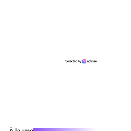
ald, Biffty et Iron Sy
 le
24 juin
, l’homme qu’on appelle
Alkpote
omnie
» du groupe
13 Block
(épisode dont le
capsule baptisée «
Le grand aigle
».
antés
Vald, Biffty et Iron Sy
. Dans une vidéo
 sur une prod de
DJ Weedim et Chapo.