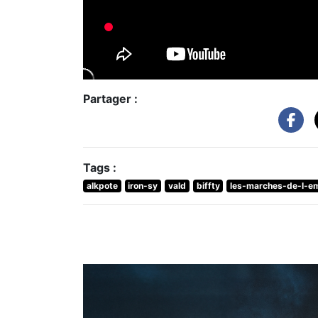
Partager :
Tags :
alkpote
iron-sy
vald
biffty
les-marches-de-l-e