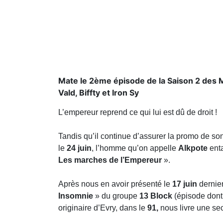
Mate le 2ème épisode de la Saison 2 des Ma
L’empereur reprend ce qui lui est dû de droit !
Tandis qu’il continue d’assurer la promo de so
entame en parallèle le lancement de la 2ème s
Après nous en avoir présenté le
17 juin
dernier
clip a été vu plus de 46 000 fois sur Youtube), 
Pour ce nouveau freestyle clippé, l’artiste s’
comprenant au passage des images des coulisse