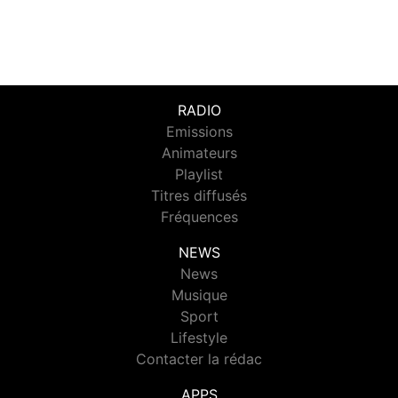
RADIO
Emissions
Animateurs
Playlist
Titres diffusés
Fréquences
NEWS
News
Musique
Sport
Lifestyle
Contacter la rédac
APPS