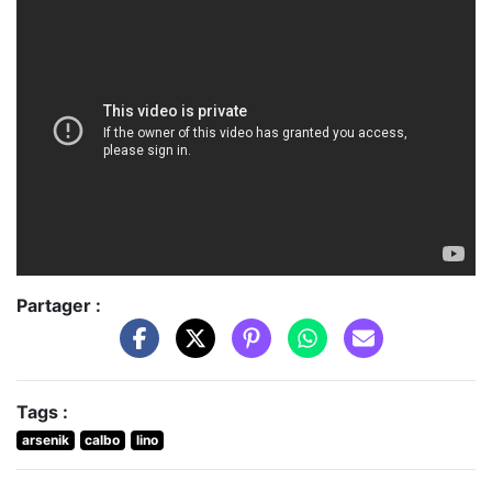
Partager :
Tags :
arsenik
calbo
lino