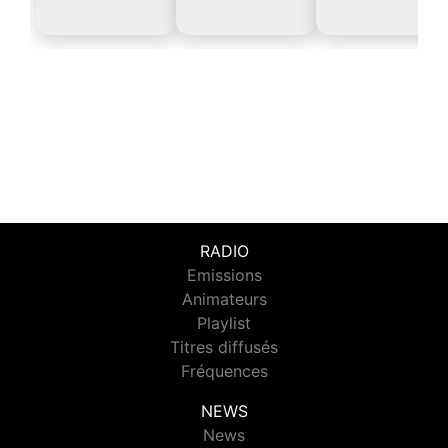
RADIO
Emissions
Animateurs
Playlist
Titres diffusés
Fréquences
NEWS
News