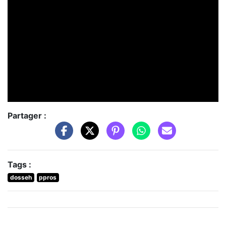
Partager :
Tags :
dosseh
ppros