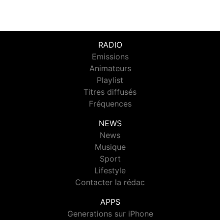
RADIO
Emissions
Animateurs
Playlist
Titres diffusés
Fréquences
NEWS
News
Musique
Sport
Lifestyle
Contacter la rédac
APPS
Generations sur iPhone