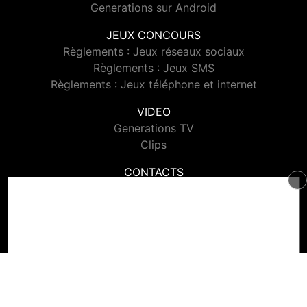
Generations sur Android
JEUX CONCOURS
Règlements : Jeux réseaux sociaux
Règlements : Jeux SMS
Règlements : Jeux téléphone et internet
VIDEO
Generations TV
Clips
CONTACTS
Contacter Generations
© 2026 Generations Tous droits réservés.
Signaler un contenu
-
Mentions légales
-
Politique de cookies
-