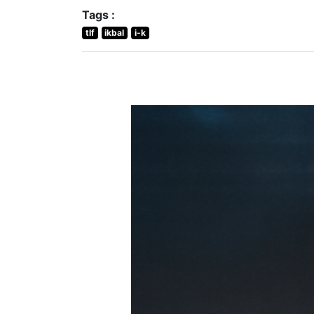
Tags :
tlf
ikbal
i-k