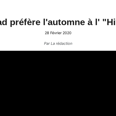
d préfère l'automne à l' "Hi
28 Février 2020
Par
La rédaction