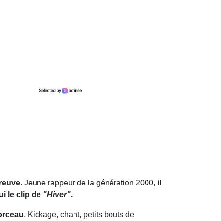
preuve
. Jeune rappeur de la génération 2000,
il
i le clip de
"Hiver"
.
morceau
. Kickage, chant, petits bouts de