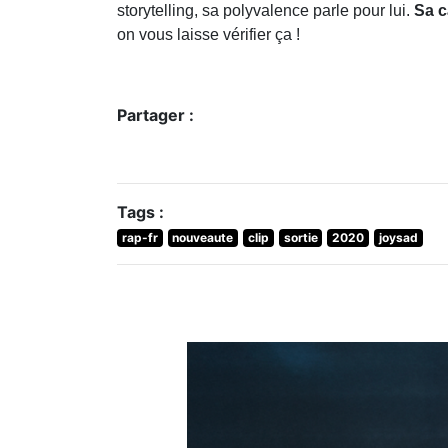
storytelling, sa polyvalence parle pour lui.
Sa c
on vous laisse vérifier ça !
Partager :
Tags :
rap-fr
nouveaute
clip
sortie
2020
joysad