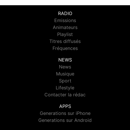
RADIO
Emissions
Animateurs
Playlist
Titres diffusés
Fréquences
NEWS
News
Musique
Sport
Lifestyle
Contacter la rédac
APPS
Generations sur iPhone
Generations sur Android