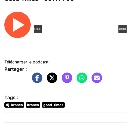
0:00
0:00
Télécharger le podcast
Partager :
Tags :
dj-bronco
bronco
good-times