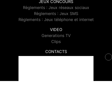
JEUX CONCOURS
Règlements : Jeux réseaux sociaux
Règlements : Jeux SMS
Règlements : Jeux téléphone et internet
VIDEO
Generations TV
Clips
CONTACTS
Contacter Generations
© 2026 Generations Tous droits réservés.
Signaler un contenu
-
Mentions légales
-
Politique de cookies
-
Contact