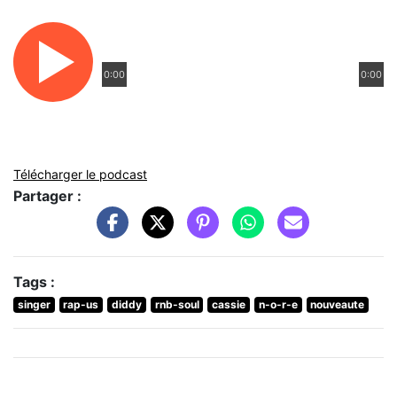
0:00
0:00
Télécharger le podcast
Partager :
Tags :
singer
rap-us
diddy
rnb-soul
cassie
n-o-r-e
nouveaute