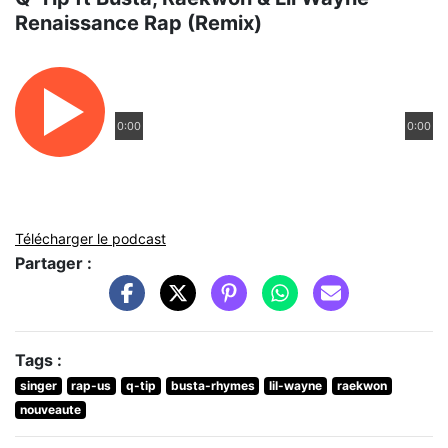
Renaissance Rap (Remix)
0:00
0:00
Télécharger le podcast
Partager :
Tags :
singer
rap-us
q-tip
busta-rhymes
lil-wayne
raekwon
nouveaute