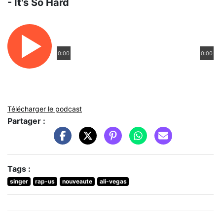
- It's So Hard
0:00
0:00
Télécharger le podcast
Partager :
Tags :
singer
rap-us
nouveaute
ali-vegas