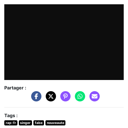
Partager :
Tags :
rap-fr
singer
fabe
nouveaute