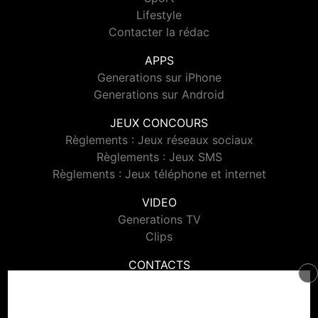
Lifestyle
Contacter la rédac
APPS
Generations sur iPhone
Generations sur Android
JEUX CONCOURS
Règlements : Jeux réseaux sociaux
Règlements : Jeux SMS
Règlements : Jeux téléphone et internet
VIDEO
Generations TV
Clips
CONTACTS
Contacter Generations