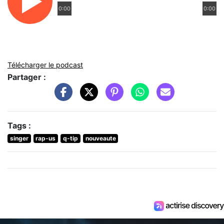
0:00
0:00
Télécharger le podcast
Partager :
Tags :
singer
rap-us
q-tip
nouveaute