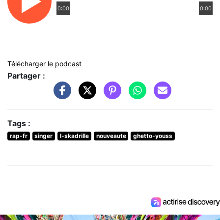
0:00
0:00
Télécharger le podcast
Partager :
Tags :
rap-fr
singer
l-skadrille
nouveaute
ghetto-youss