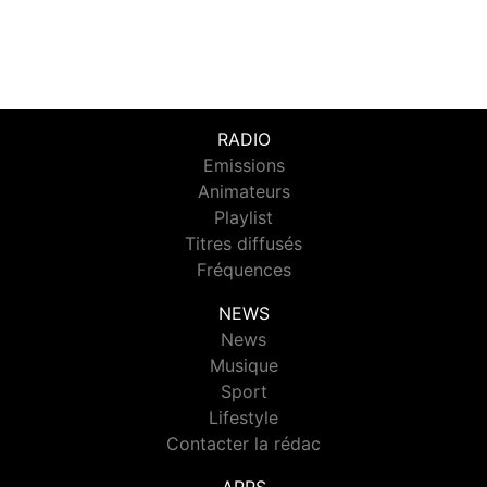
RADIO
Emissions
Animateurs
Playlist
Titres diffusés
Fréquences
NEWS
News
Musique
Sport
Lifestyle
Contacter la rédac