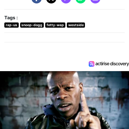
Tags :
rap-us
snoop-dogg
fetty-wap
westside