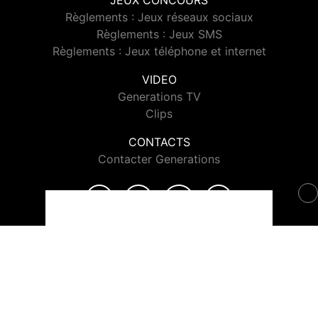
JEUX CONCOURS
Règlements : Jeux réseaux sociaux
Règlements : Jeux SMS
Règlements : Jeux téléphone et internet
VIDEO
Generations TV
Clips
CONTACTS
Contacter Generations
© 2026 Generations Tous droits réservés.
Signaler un contenu
-
Mentions légales
-
Politique de cookies
-
Contact