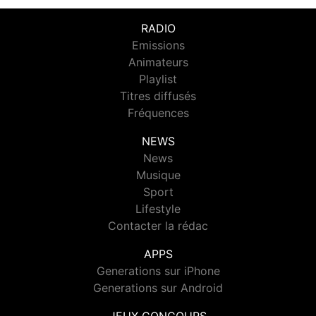
RADIO
Emissions
Animateurs
Playlist
Titres diffusés
Fréquences
NEWS
News
Musique
Sport
Lifestyle
Contacter la rédac
APPS
Generations sur iPhone
Generations sur Android