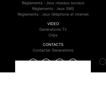
Règlements : Jeux réseaux sociaux
Règlements : Jeux SMS
Règlements : Jeux téléphone et internet
VIDEO
Generations TV
Clips
CONTACTS
Contacter Generations
© 2026 Generations Tous droits réservés.
Signaler un contenu
-
Mentions légales
-
Politique de cookies
-
Contact