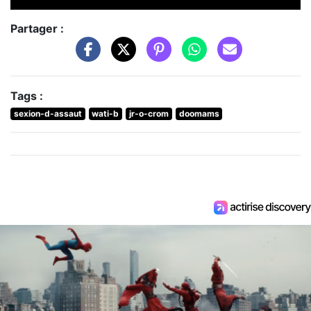
Partager :
Tags :
sexion-d-assaut
wati-b
jr-o-crom
doomams