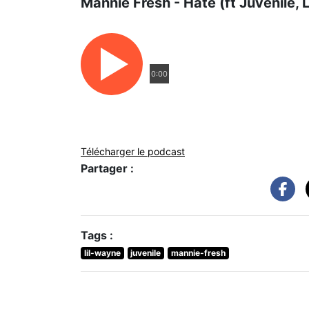
Mannie Fresh - Hate (ft Juvenile,
0:00
Télécharger le podcast
Partager :
Tags :
lil-wayne
juvenile
mannie-fresh