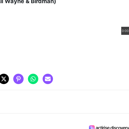
 Lil Wayne & Birdman)
0:00