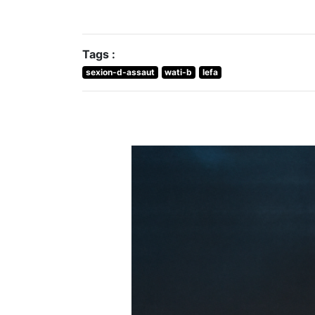
Tags :
sexion-d-assaut
wati-b
lefa