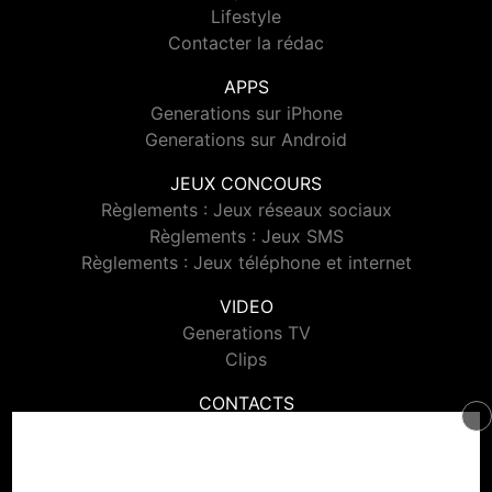
Lifestyle
Contacter la rédac
APPS
Generations sur iPhone
Generations sur Android
JEUX CONCOURS
Règlements : Jeux réseaux sociaux
Règlements : Jeux SMS
Règlements : Jeux téléphone et internet
VIDEO
Generations TV
Clips
CONTACTS
Contacter Generations