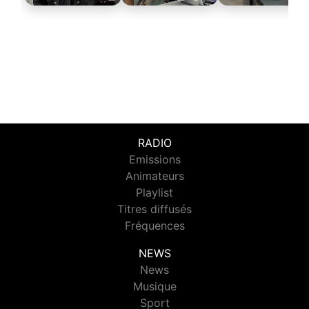
RADIO
Emissions
Animateurs
Playlist
Titres diffusés
Fréquences
NEWS
News
Musique
Sport