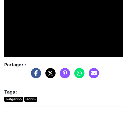
Partager :
Tags :
l-algerino
lacrim