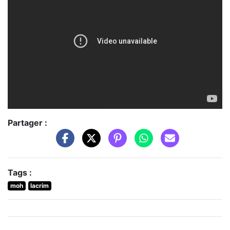
Partager :
Tags :
moh
lacrim