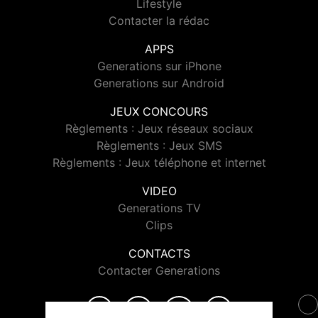
Lifestyle
Contacter la rédac
APPS
Generations sur iPhone
Generations sur Android
JEUX CONCOURS
Règlements : Jeux réseaux sociaux
Règlements : Jeux SMS
Règlements : Jeux téléphone et internet
VIDEO
Generations TV
Clips
CONTACTS
Contacter Generations