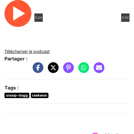
0:00
0:00
Télécharger le podcast
Partager :
Tags :
snoop-dogg
raekwon