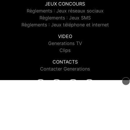
JEUX CONCOURS
Règlements : Jeux réseaux sociaux
Règlements : Jeux SMS
Règlements : Jeux téléphone et internet
VIDEO
Generations TV
Clips
CONTACTS
Contacter Generations
© 2026 Generations Tous droits réservés.
Signaler un contenu
-
Mentions légales
-
Politique de cookies
-
Contact