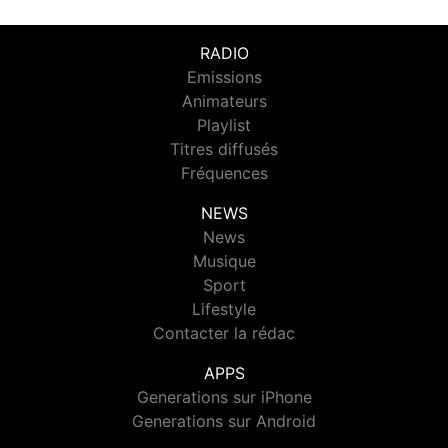
RADIO
Emissions
Animateurs
Playlist
Titres diffusés
Fréquences
NEWS
News
Musique
Sport
Lifestyle
Contacter la rédac
APPS
Generations sur iPhone
Generations sur Android