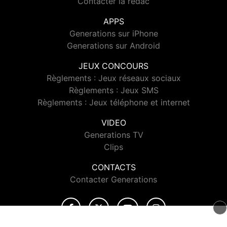
Contacter la rédac
APPS
Generations sur iPhone
Generations sur Android
JEUX CONCOURS
Règlements : Jeux réseaux sociaux
Règlements : Jeux SMS
Règlements : Jeux téléphone et internet
VIDEO
Generations TV
Clips
CONTACTS
Contacter Generations