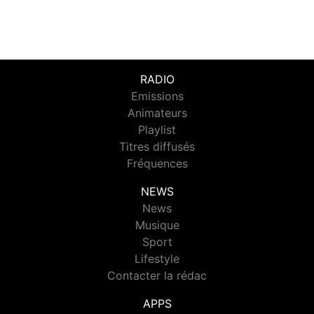
RADIO
Emissions
Animateurs
Playlist
Titres diffusés
Fréquences
NEWS
News
Musique
Sport
Lifestyle
Contacter la rédac
APPS