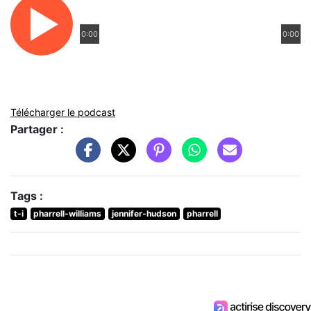
0:00
0:00
Télécharger le podcast
Partager :
Tags :
t-i
pharrell-williams
jennifer-hudson
pharrell